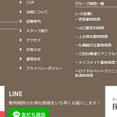
TOP
グループ病院一覧
当院について
(一次診療)
－西荻動物病院
診療案内
－山口獣医科病院
スタッフ紹介
－上石神井動物病院
アクセス
－札幌緑が丘動物病院
お知らせ
－江別白樺通りアニマル
運営会社
－ライフメイト動物病院
プライバシーポリシー
ーロイヤルペットクリニ
森海岸病院
LINE
動物病院のお得な情報をいち早くお届けします！