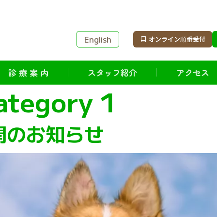
English
オンライン順番受付
診 療 案 内
スタッフ紹介
アクセス
ategory 1
開のお知らせ