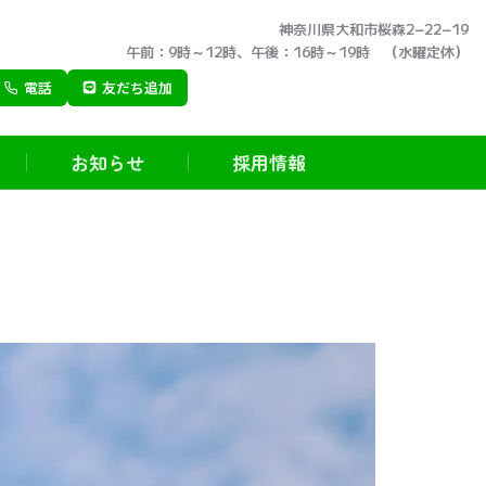
神奈川県大和市桜森2−22−19
午前：9時～12時、午後：16時～19時 （水曜定休）
電話
友だち追加
お知らせ
採用情報