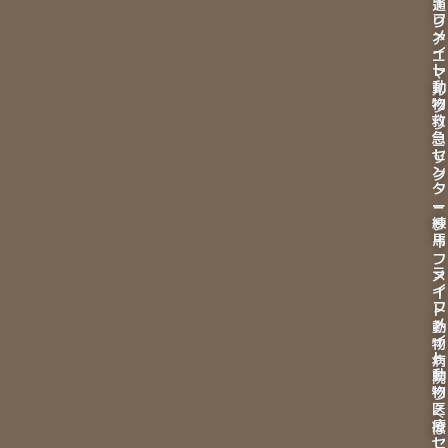
イ
通
フ
り
メ
ア
イ
ニ
ト
マ
動
ル
物
ク
救
リ
急
ニ
セ
ッ
ン
ク
タ
ー
－
練
ラ
馬
イ
フ
ラ
メ
イ
イ
フ
ト
メ
動
イ
物
ト
病
動
院
物
つ
医
く
療
ば
セ