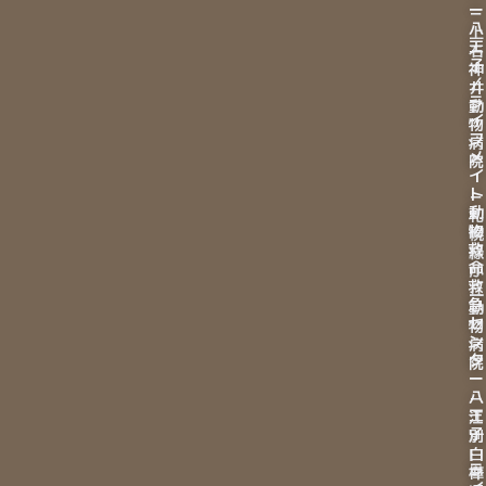
ー
－
八
上
王
石
子
神
／
井
ラ
動
イ
物
フ
病
メ
院
イ
ト
－
動
札
物
幌
救
緑
命
が
救
丘
急
動
セ
物
ン
病
タ
院
ー
八
－
王
江
子
別
白
ラ
樺