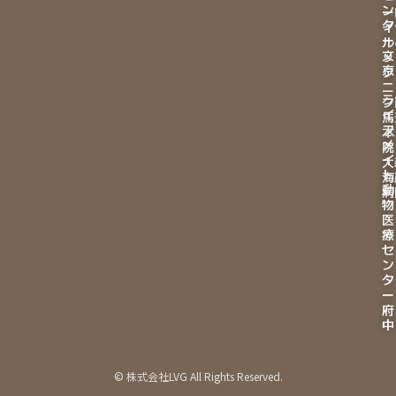
ン
ー
タ
イ
ー
ル
文
ッ
京
ク
ニ
ラ
ク
イ
馬
フ
本
メ
院
イ
大
ト
海
動
病
物
医
療
セ
ン
タ
ー
府
中
© 株式会社LVG All Rights Reserved.