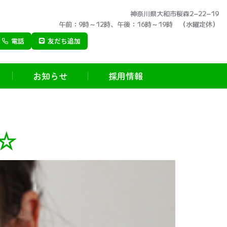
神奈川県大和市桜森2−22−19
午前：9時～12時、午後：16時～19時 （水曜定休）
電話
友だち追加
お知らせ
採用情報
☆