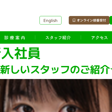
English
オンライン順番受付
診 療 案 内
スタッフ紹介
アクセス
新入社員
の新しいスタッフのご紹介