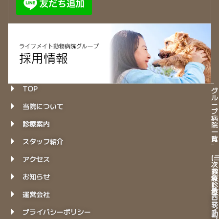
TOP
グ
ル
ー
当院について
プ
病
診療案内
院
一
覧
スタッフ紹介
(
(
アクセス
次
次
診
救
お知らせ
療
急
診
－
療
運営会社
西
ラ
荻
イ
プライバシーポリシー
動
フ