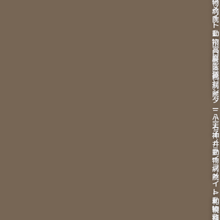
物
メ
病
イ
院
ト
動
－
物
山
高
口
度
獣
医
医
療
科
セ
病
ン
院
タ
ー
－
八
上
王
石
子
神
／
井
ラ
動
イ
物
フ
病
メ
院
イ
ト
－
動
札
物
幌
救
緑