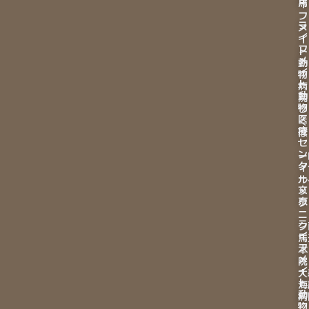
馬
イ
フ
ラ
メ
イ
イ
フ
ト
メ
動
イ
物
ト
病
動
院
物
つ
医
く
療
ば
セ
ン
ー
タ
イ
ー
ル
文
ッ
京
ク
ニ
ラ
ク
イ
馬
フ
本
メ
院
イ
大
ト
海
動
病
物