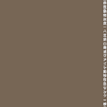
命
が
救
丘
急
動
セ
物
ン
病
タ
院
ー
八
－
王
江
子
別
白
ラ
樺
イ
通
フ
り
メ
ア
イ
ニ
ト
マ
動
ル
物
ク
救
リ
急
ニ
セ
ッ
ン
ク
タ
ー
－
練
ラ