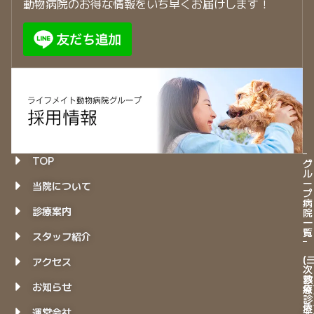
動物病院のお得な情報をいち早くお届けします！
TOP
グ
ル
ー
当院について
プ
病
診療案内
院
一
覧
スタッフ紹介
(
(
アクセス
次
次
診
救
お知らせ
療
急
診
－
療
運営会社