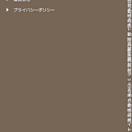
西
ラ
荻
イ
プライバシーポリシー
動
フ
物
メ
病
イ
院
ト
動
－
物
山
高
口
度
獣
医
医
療
科
セ
病
ン
院
タ
ー
－
八
上
王
石
子
神
／
井
ラ
動
イ
物
フ
病
メ
院
イ
ト
－