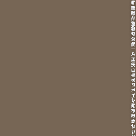
動
札
物
幌
救
緑
命
が
救
丘
急
動
セ
物
ン
病
タ
院
ー
八
－
王
江
子
別
白
ラ
樺
イ
通
フ
り
メ
ア
イ
ニ
ト
マ
動
ル
物
ク
救
リ
急
ニ
セ
ッ
ン
ク