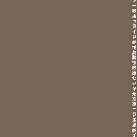
タ
ー
－
練
ラ
馬
イ
フ
ラ
メ
イ
イ
フ
ト
メ
動
イ
物
ト
病
動
院
物
つ
医
く
療
ば
セ
ン
ー
タ
イ
ー
ル
文
ッ
京
ク
ニ
ラ
ク
イ
馬
フ
本
メ
院
イ
大