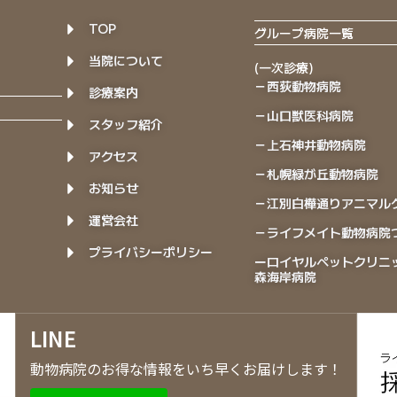
TOP
グループ病院一覧
当院について
(一次診療)
－西荻動物病院
診療案内
－山口獣医科病院
スタッフ紹介
－上石神井動物病院
アクセス
－札幌緑が丘動物病院
お知らせ
－江別白樺通りアニマル
運営会社
－ライフメイト動物病院
プライバシーポリシー
ーロイヤルペットクリニ
森海岸病院
LINE
動物病院のお得な情報をいち早くお届けします！