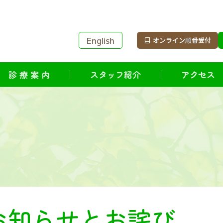
English
オンライン順番受付
診 療 案 内
スタッフ紹介
アクセス
お知らせとお詫び