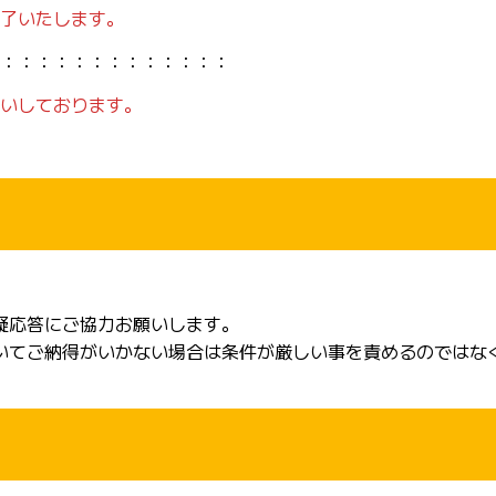
了いたします。
：：：：：：：：：：：：：
いしております。
疑応答にご協力お願いします。
いてご納得がいかない場合は条件が厳しい事を責めるのではな