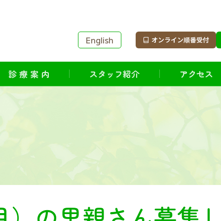
English
オンライン順番受付
診 療 案 内
スタッフ紹介
アクセス
月）の里親さん募集