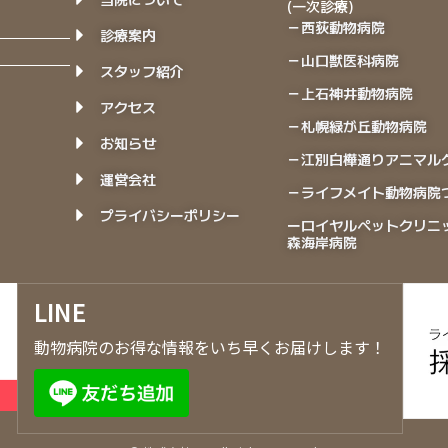
(一次診療)
－西荻動物病院
診療案内
－山口獣医科病院
スタッフ紹介
－上石神井動物病院
アクセス
－札幌緑が丘動物病院
お知らせ
－江別白樺通りアニマル
運営会社
－ライフメイト動物病院
プライバシーポリシー
ーロイヤルペットクリニ
森海岸病院
LINE
動物病院のお得な情報をいち早くお届けします！