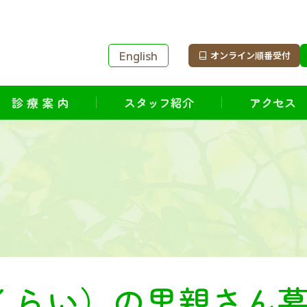
English
オンライン順番受付
診 療 案 内
スタッフ紹介
アクセス
月くらい）の里親さん