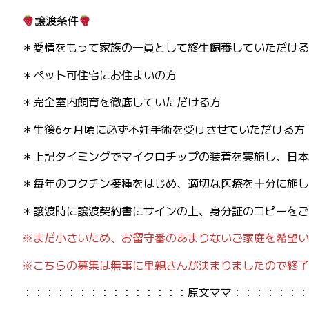
譲渡条件
＊愛情をもって家族の一員として終生飼養していただける
＊ペット可住宅にお住まいの方
＊完全室内飼育を徹底していただける方
＊生後6ヶ月頃に必ず不妊手術を受けさせていただける方
＊上記タイミングでマイクロチップの装着を実施し、日本
＊毎年のワクチン接種をはじめ、適切な医療を十分に施し
＊譲渡時に譲渡契約書にサインの上、身分証のコピーをご
※まだ小さいため、お留守番のあまりないご家庭を希望い
※こちらの募集は無事に里親さんが決まりましたので終了
：：：：：：：：：：：：：：：原文ママ：：：：：：：