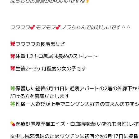
ぱっちりお目目がかわいいですね
フワフワ
モフモフ
ノラちゃんでは珍しいです＾＾
フワフワの長毛黒サビ
体重1.2キロ尻尾は長めのストレート
生後2〜3ヶ月程度の女の子です
保護した経緯6月11日に近隣アパートの2階の外廊下
だける方を募集いたします
性格一人遊びが上手でニンゲン大好きの甘えん坊です
医療処置履歴猫エイズ・白血病検査(いずれも陰性)レ
※少し風邪気味のためワクチンは初回分を6月17日に接