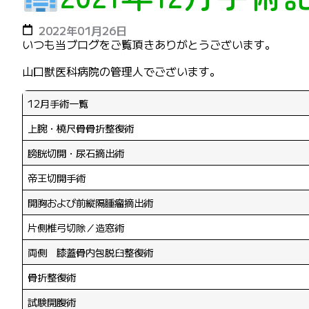
2022年01月26日
いつも当ブログをご覧頂きありがとうございます。
山口獣医科病院の管理人でございます。
12月手術一覧
上腕・橈尺骨骨折整復術
膀胱切開・尿石摘出術
帝王切開手術
開胸および前縦隔腫瘤摘出術
片側椎弓切除／造窓術
両側 膝蓋骨内包脱臼整復術
骨折整復術
試験開腹術