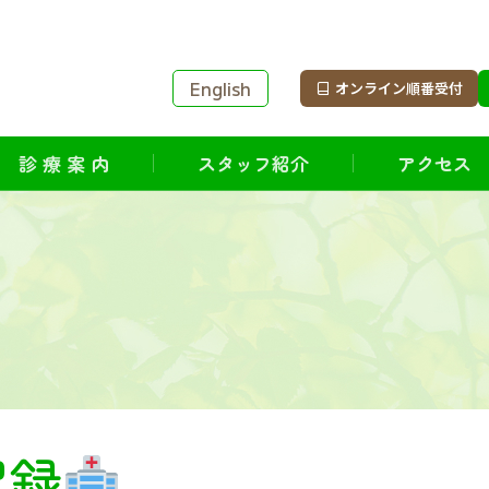
English
オンライン順番受付
診 療 案 内
スタッフ紹介
アクセス
記録