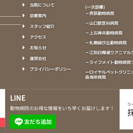
当院について
(一次診療)
－西荻動物病院
診療案内
－山口獣医科病院
スタッフ紹介
－上石神井動物病院
アクセス
－札幌緑が丘動物病院
お知らせ
－江別白樺通りアニマル
運営会社
－ライフメイト動物病院
プライバシーポリシー
ーロイヤルペットクリニ
森海岸病院
LINE
動物病院のお得な情報をいち早くお届けします！