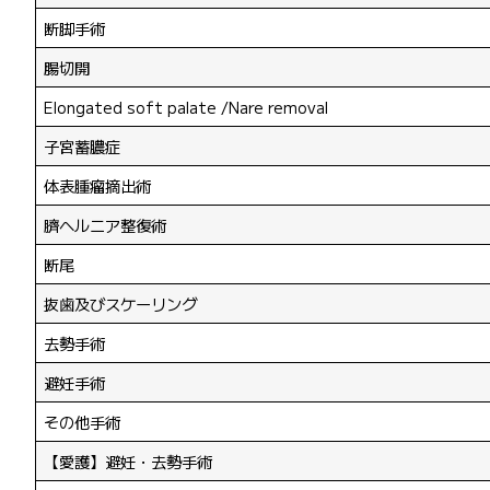
断脚手術
腸切開
Elongated soft palate /Nare removal
子宮蓄膿症
体表腫瘤摘出術
臍ヘルニア整復術
断尾
抜歯及びスケーリング
去勢手術
避妊手術
その他手術
【愛護】避妊・去勢手術