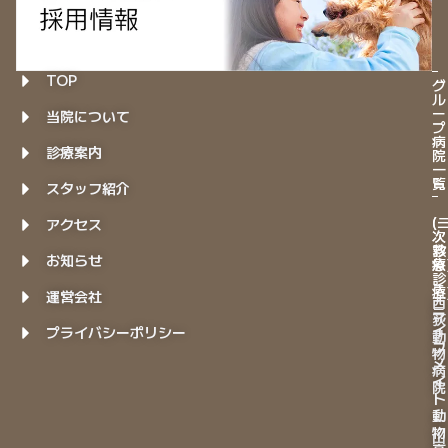
TOP
グ
ル
ー
当院について
プ
病
診療案内
院
一
覧
スタッフ紹介
(
(
アクセス
次
次
診
救
お知らせ
療
急
診
－
療
運営会社
西
ラ
荻
イ
プライバシーポリシー
動
フ
物
メ
病
イ
院
ト
動
－
物
山