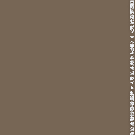
高
口
度
獣
医
医
療
科
セ
病
ン
院
タ
ー
－
八
上
王
石
子
神
／
井
ラ
動
イ
物
フ
病
メ
院
イ
ト
－
動
札
物
幌
救
緑
命
が
救
丘
急
動
セ
物
ン
病
タ
院