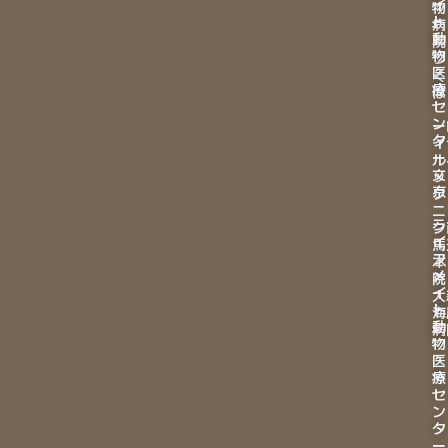
イ
物
ト
病
動
院
物
つ
医
く
療
ば
セ
ン
ー
タ
イ
ー
ル
文
ッ
京
ク
ニ
ラ
ク
イ
馬
フ
本
メ
院
イ
大
ト
海
動
病
物
医
療
セ
ン
タ
ー