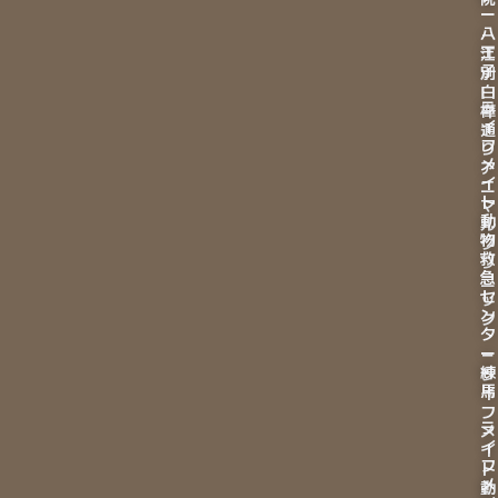
ー
八
－
王
江
子
別
白
ラ
樺
イ
通
フ
り
メ
ア
イ
ニ
ト
マ
動
ル
物
ク
救
リ
急
ニ
セ
ッ
ン
ク
タ
ー
－
練
ラ
馬
イ
フ
ラ
メ
イ
イ
フ
ト
メ
動