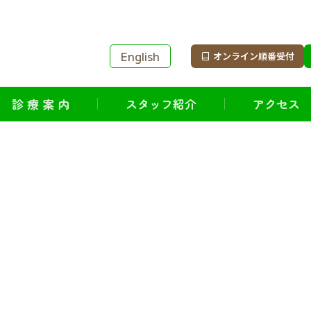
English
オンライン順番受付
診 療 案 内
スタッフ紹介
アクセス